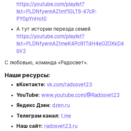
https://youtube.com/playlist?
list=PLDNfywmAZtmf1GLT6-47cR-
PYGpYnHot0
А тут истории перезда семей 
https://youtube.com/playlist?
list=PLDNfywmAZtmeK4PcR1TdH4eOZOXkD4
bV2
С любовью, команда «Радосвет».
Наши ресурсы:
вКонтакте:
vk.com/radosvet23
YouTube:
www.youtube.com/@Radosvet23
Яндекс Дзен:
dzen.ru
Телеграм канал:
t.me
Наш сайт:
radosvet23.ru