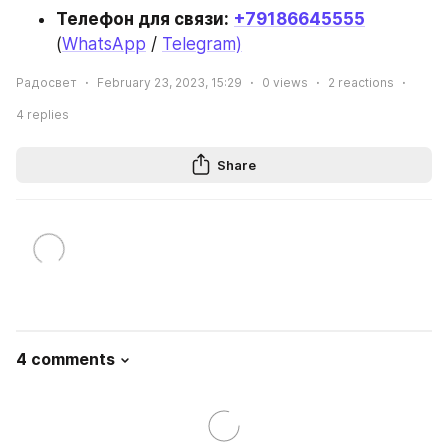
Телефон для связи:
+79186645555
(
WhatsApp
 / 
Telegram)
Радосвет
February 23, 2023, 15:29
0
views
2
reactions
4
replies
Share
4 comments