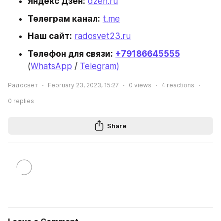
Яндекс Дзен:
dzen.ru
Телеграм канал:
t.me
Наш сайт:
radosvet23.ru
Телефон для связи:
+79186645555
(
WhatsApp
 / 
Telegram)
Радосвет
February 23, 2023, 15:27
0
views
4
reactions
0
replies
Share